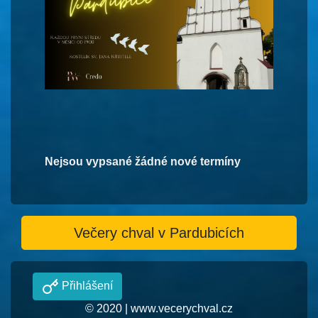
Nejsou vypsané žádné nové termíny
Večery chval v Pardubicích
Přihlášení
© 2020 |
www.vecerychval.cz