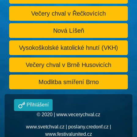
Večery chval v Řečkovících
Nová Líšeň
Vysokoškolské katolické hnutí (VKH)
Večery chval v Brně Husovicích
Modlitba smíření Brno
Přihlášení
© 2020 |
www.vecerychval.cz
www.svetchval.cz
|
poslany.credonf.cz
|
www.festivalunited.cz