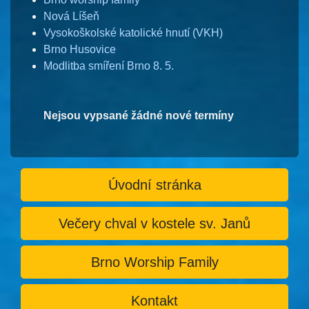
Nová Líšeň
Vysokoškolské katolické hnutí (VKH)
Brno Husovice
Modlitba smíření Brno 8. 5.
Nejsou vypsané žádné nové termíny
Úvodní stránka
Večery chval v kostele sv. Janů
Brno Worship Family
Kontakt