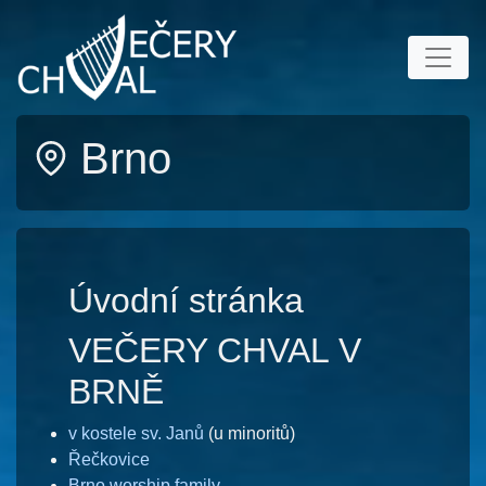
Brno
Úvodní stránka
VEČERY CHVAL V
BRNĚ
v kostele sv. Janů
(u minoritů)
Řečkovice
Brno worship family